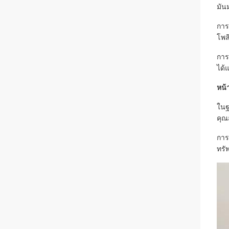
มัน
การ
โพล
การ
ได้
หน้
ในฐ
คุณ
การ
ทรั