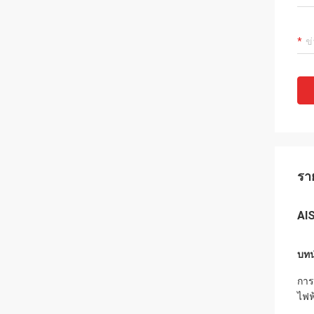
รา
AIS
บทน
การ
ไฟฟ