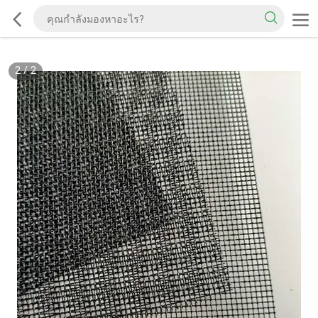
2
/
2