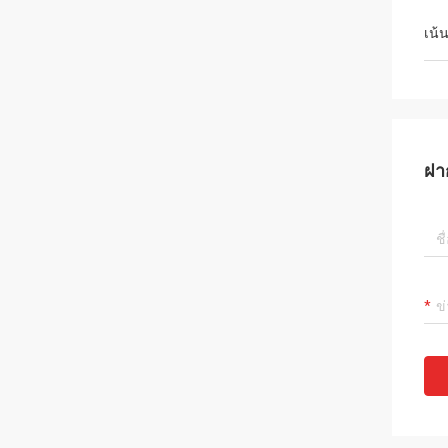
เน้
ฝา