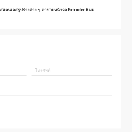
 สแตนเลสรูปร่างต่าง ๆ
,
ตาข่ายหน้าจอ Extruder 6 มม