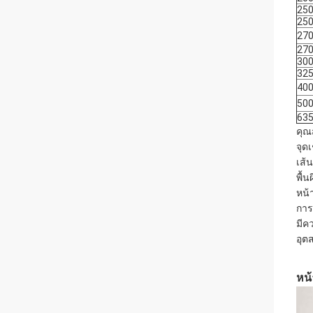
25
25
270
270
30
325
40
500
635
คุณ
จุดเ
เส้
พื้
หน้
การ
มีค
อุต
หน