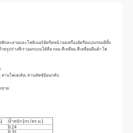
ิกละลายและโพลิเมอร์อัดรีดหน้าจอเครื่องอัดรีดแบบกลมมีทั้ง
รูปร่างที่เราออกแบบได้คือ กลม สี่เหลี่ยม สี่เหลี่ยมผืนผ้า ไต
น
สานไฟเฮเดิล, สานดัตช์ย้อนกลับ
าข่าย
%)
น้ำหนัก (กก./ตร.ม.)
0.24
0.35