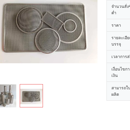
จำนวนสั่งซื
ต่ำ
ราคา
รายละเอี
บรรจุ
เวลาการส
เงื่อนไขก
เงิน
สามารถใ
ผลิต