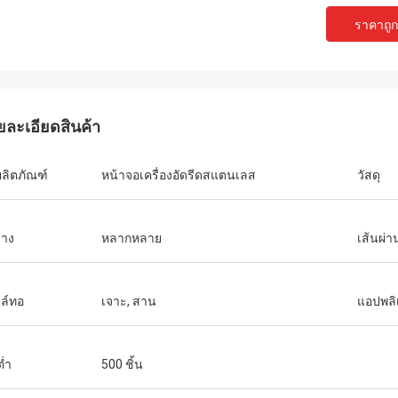
ราคาถูกท
ยละเอียดสินค้า
ผลิตภัณฑ์
หน้าจอเครื่องอัดรีดสแตนเลส
วัสดุ
่าง
หลากหลาย
เส้นผ่า
ล์ทอ
เจาะ, สาน
แอปพลิ
ต่ำ
500 ชิ้น