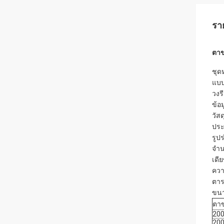
รา
ตาข
ชุด
แบบ
วงร
ข้อ
วัส
ประ
รูปร
จำน
เดี
ควา
ตาร
ขนา
ตาข
20
20