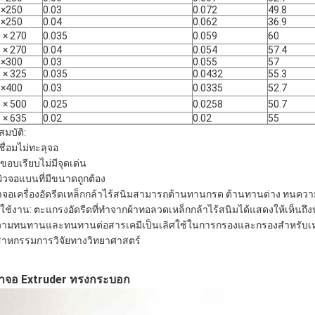
0×250
0.03
0.072
49.8
0×250
0.04
0.062
36.9
 × 270
0.035
0.059
60
 × 270
0.04
0.054
57.4
0×300
0.03
0.055
57
 × 325
0.035
0.0432
55.3
0×400
0.03
0.0335
52.7
 × 500
0.025
0.0258
50.7
 × 635
0.02
0.02
55
สมบัติ:
ชื่อมไม่ทะลุจอ
นขอบเรียบไม่มีจุดเด่น
นผิวจอแบนที่มีขนาดถูกต้อง
าจอเครื่องอัดรีดเหล็กกล้าไร้สนิมสามารถต้านทานกรด ต้านทานด่าง ทนค
ใช้งาน: ตะแกรงอัดรีดที่ทำจากผ้าทอลวดเหล็กกล้าไร้สนิมได้แสดงให้เห็นถึง
วามทนทานและทนทานต่อสารเคมีเป็นเลิศใช้ในการกรองและกรองสำหรับเหมืองแ
สาหกรรมการวิจัยทางวิทยาศาสตร์
้าจอ Extruder ทรงกระบอก