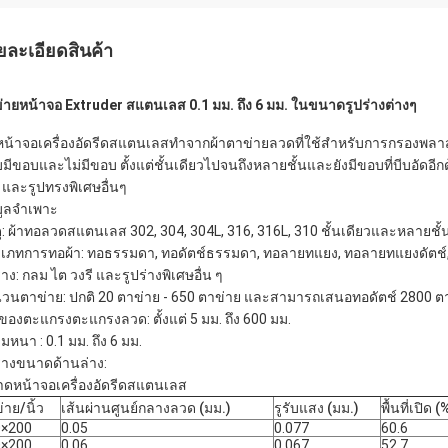
ยละเอียดสินค้า
่ายหน้าจอ Extruder สแตนเลส 0.1 มม. ถึง 6 มม. ในขนาดรูปร่างต่างๆ
หน้าจอเครื่องอัดรีดสแตนเลสทำจากผ้าตาข่ายลวดที่ใช้สำหรับการกรองพลาสต
มีขอบและไม่มีขอบ ตั้งแต่ชั้นเดียวไปจนถึงหลายชั้นและยังมีขอบที่บีบอัดอีกด้วย
ี และรูปทรงพิเศษอื่นๆ
มูลจำเพาะ
ดุ: ผ้าทอลวดสแตนเลส 302, 304, 304L, 316, 316L, 310 ชั้นเดียวและหลายชั้
เภทการทอผ้า: ทอธรรมดา, ทอดัตช์ธรรมดา, ทอลายทแยง, ทอลายทแยงดัตช์, 
่าง: กลม ไต วงรี และรูปร่างพิเศษอื่น ๆ
วนตาข่าย: ปกติ 20 ตาข่าย - 650 ตาข่าย และสามารถเสนอทอดัตช์ 2800 ต
ยของตะแกรงตะแกรงลวด: ตั้งแต่ 5 มม. ถึง 600 มม.
มหนา : 0.1 มม. ถึง 6 มม.
างขนาดด้านล่าง:
ดหน้าจอเครื่องอัดรีดสแตนเลส
่าย/นิ้ว
เส้นผ่านศูนย์กลางลวด (มม.)
รูรับแสง (มม.)
พื้นที่เปิด (
0×200
0.05
0.077
60.6
0×200
0.06
0.067
52.7