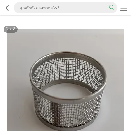
2
/
2