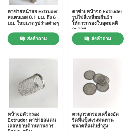
ตาข่ายหน้าจอ Extruder
ตาข่ายหน้าจอ Extruder
ทัวร์โรงงาน
สแตนเลส 0.1 มม. ถึง 6
รูปไข่สี่เหลี่ยมผืนผ้า
มม. ในขนาดรูปร่างต่างๆ
ให้การกรองในอุดมคติ
ละลาย
ควบคุมคุณภาพ
ส่งคำถาม
ส่งคำถาม
ติดต่อเรา
ขอใบเสนอราคา
ตาข่ายทอสแตนเลส
ตาข่ายรักษาความปลอดภัยสแตนเลส
หน้าจอตัวกรอง
ตะแกรงกรองเครื่องอัด
Extruder ตาข่ายสแตน
รีดที่แข็งแรงทนทาน
เลสหยาบต้านทานการ
ขนาดที่แม่นยำสูง
ตาข่ายหน้าต่างสแตนเลส